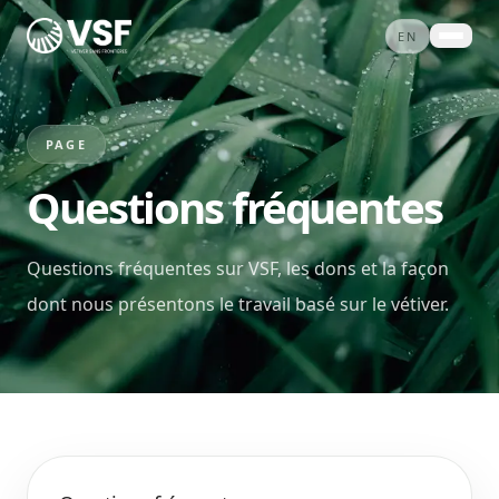
Skip to content
EN
À PROPOS
PROJETS
PAGE
SERVICES
Questions fréquentes
ACTUALITÉS
CONTACT
Questions fréquentes sur VSF, les dons et la façon
BOUTIQUE
dont nous présentons le travail basé sur le vétiver.
FAIRE UN DON