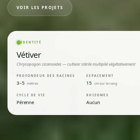
VOIR LES PROJETS
IDENTITÉ
Vétiver
Chrysopogon zizanioides — cultivar stérile multiplié végétativement
PROFONDEUR DES RACINES
ESPACEMENT
3–5
15
mètres
cm sur le rang
CYCLE DE VIE
RHIZOMES
Pérenne
Aucun