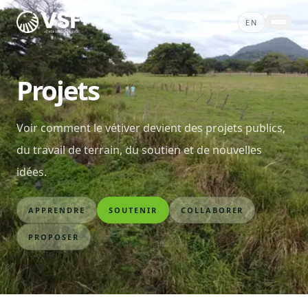
Skip to content
EN
À PROPOS
Projets
PROJETS
SERVICES
Voir comment le vétiver devient des projets publics,
ACTUALITÉS
du travail de terrain, du soutien et de nouvelles
CONTACT
idées.
BOUTIQUE
FAIRE UN DON
APPRENDRE
SOUTENIR
COLLABORER
PROPOSER