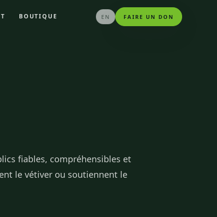
CT
BOUTIQUE
EN
FAIRE UN DON
lics fiables, compréhensibles et
nt le vétiver ou soutiennent le