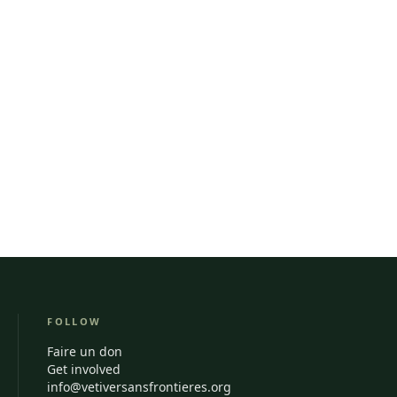
FOLLOW
Faire un don
Get involved
info@vetiversansfrontieres.org